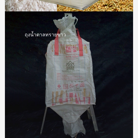
ถุงน้ำตาลทรายขาว