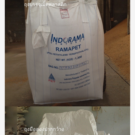
ถุงบรรจุเม็ดพลาสติก
ถุงมือสองปากกว้าง