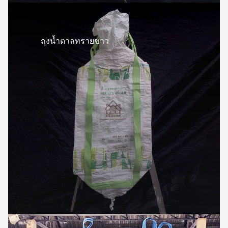
ถุงน้ำตาลทรายขาว