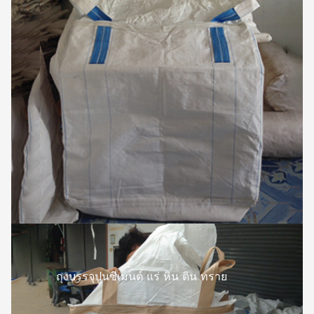
ถุงบรรจุปูนซีเมนต์ แร่ หิน ดิน ทราย