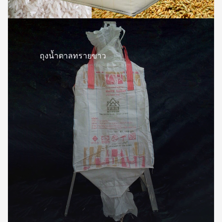
ถุงน้ำตาลทรายขาว