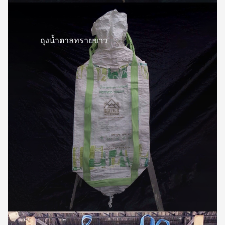
ถุงน้ำตาลทรายขาว