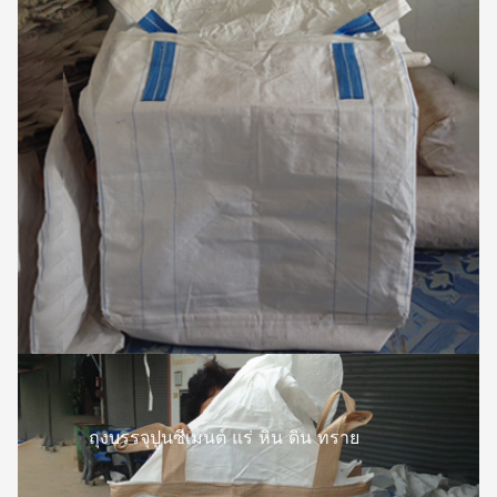
ถุงบรรจุปูนซีเมนต์ แร่ หิน ดิน ทราย