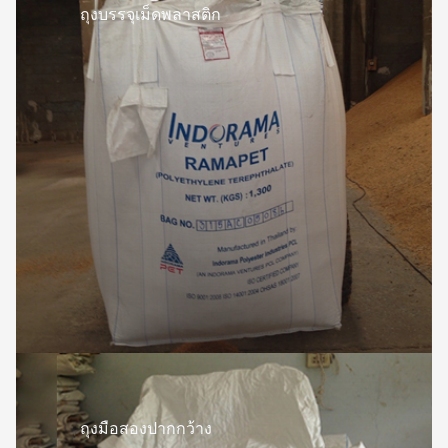
ถุงบรรจุเม็ดพลาสติก
ถุงมือสองปากกว้าง